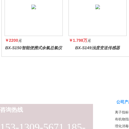
￥2200
￥1.798万
元
元
BX-S150智能便携式余氯总氯仪
BX-S149浊度变送传感器
公司产
咨询热线
离子指标
有机物指
153-1309-5671 185-
理化消毒