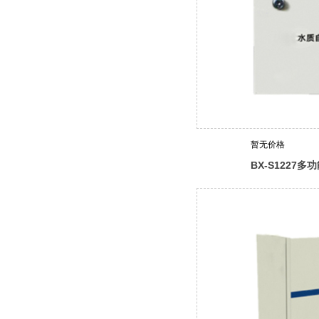
暂无价格
BX-S1227
器（电镀液采