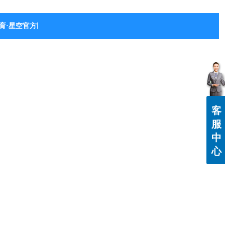
育·星空官方网站-星空体育（中国）
客
服
中
心