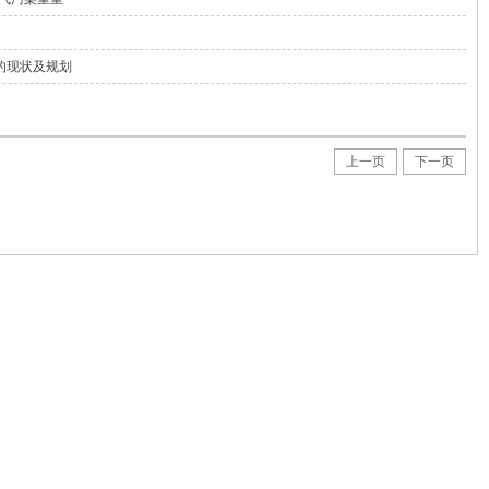
的现状及规划
上一页
下一页