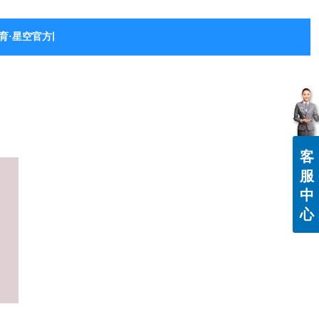
育·星空官方网站-星空体育（中国）
客
服
中
心