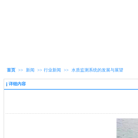
首页
>>
新闻
>>
行业新闻
>>
水质监测系统的发展与展望
详细内容