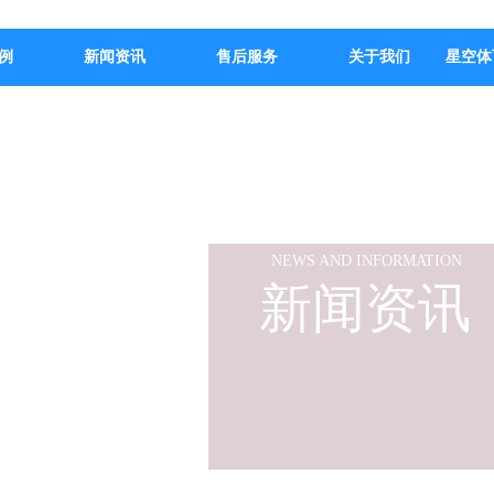
例
新闻资讯
售后服务
关于我们
星空体
NEWS AND INFORMATION
新闻资讯