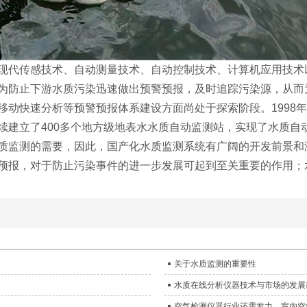
现代传感技术、自动测量技术、自动控制技术、计算机应用技术
为防止下游水质污染迅速做出预警预报，及时追踪污染源，从而
动快速分析等预警预报体系建设方面尚处于探索阶段。1998年
续建立了400多个地方级地表水水质自动监测站，实现了水质自
质监测的需要，因此，国产化水质监测系统有广阔的开发前景和
预报，对于防止污染事件的进一步发展可起到至关重要的作用；
关于水质监测的重要性
水质在线分析仪器技术与市场的发展
空气检测仪器行业还需发力，室内空